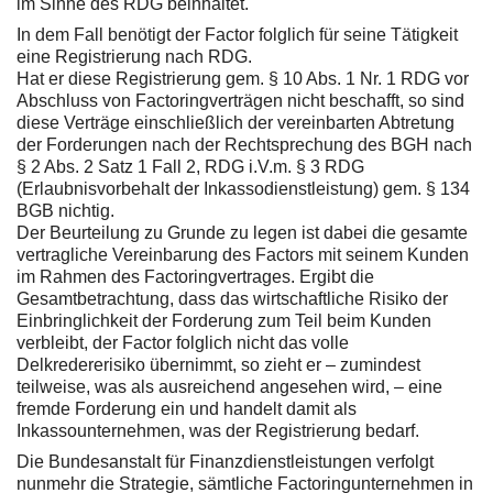
im Sinne des RDG beinhaltet.
In dem Fall benötigt der Factor folglich für seine Tätigkeit
eine Registrierung nach RDG.
Hat er diese Registrierung gem. § 10 Abs. 1 Nr. 1 RDG vor
Abschluss von Factoringverträgen nicht beschafft, so sind
diese Verträge einschließlich der vereinbarten Abtretung
der Forderungen nach der Rechtsprechung des BGH nach
§ 2 Abs. 2 Satz 1 Fall 2, RDG i.V.m. § 3 RDG
(Erlaubnisvorbehalt der Inkassodienstleistung) gem. § 134
BGB nichtig.
Der Beurteilung zu Grunde zu legen ist dabei die gesamte
vertragliche Vereinbarung des Factors mit seinem Kunden
im Rahmen des Factoringvertrages. Ergibt die
Gesamtbetrachtung, dass das wirtschaftliche Risiko der
Einbringlichkeit der Forderung zum Teil beim Kunden
verbleibt, der Factor folglich nicht das volle
Delkredererisiko übernimmt, so zieht er – zumindest
teilweise, was als ausreichend angesehen wird, – eine
fremde Forderung ein und handelt damit als
Inkassounternehmen, was der Registrierung bedarf.
Die Bundesanstalt für Finanzdienstleistungen verfolgt
nunmehr die Strategie, sämtliche Factoringunternehmen in